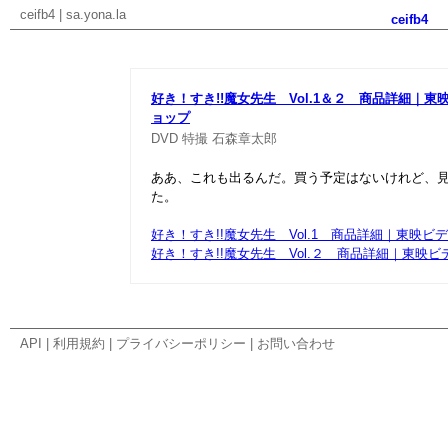
ceifb4
|
sa.yona.la
ceifb4
好き！すき!!魔女先生 Vol.1＆２ 商品詳細｜
ョップ
DVD
特撮
石森章太郎
ああ、これも出るんだ。買う予定はないけれど、
た。
好き！すき!!魔女先生 Vol.1 商品詳細｜東映
好き！すき!!魔女先生 Vol.２ 商品詳細｜東映
API
|
利用規約
|
プライバシーポリシー
|
お問い合わせ