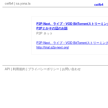
ceifb4
|
sa.yona.la
ceifb4
P2P-Next、ライブ・VOD BitTorrentストリ
P2Pとかその辺のお話
P2P
ネット
P2P-Next、ライブ・VOD BitTorrentスト
http://trial.p2p-next.org/
API
|
利用規約
|
プライバシーポリシー
|
お問い合わせ