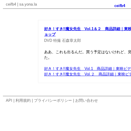
ceifb4
|
sa.yona.la
ceifb4
好き！すき!!魔女先生 Vol.1＆２ 商品詳細｜
ョップ
DVD
特撮
石森章太郎
ああ、これも出るんだ。買う予定はないけれど、
た。
好き！すき!!魔女先生 Vol.1 商品詳細｜東映
好き！すき!!魔女先生 Vol.２ 商品詳細｜東映
API
|
利用規約
|
プライバシーポリシー
|
お問い合わせ